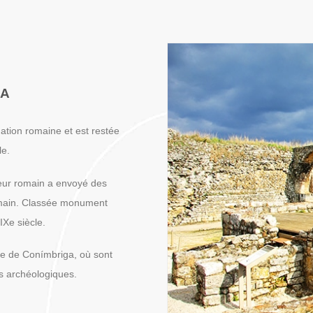
GA
ation romaine et est restée
le.
eur romain a envoyé des
romain. Classée monument
XIXe siècle.
e de Conímbriga, où sont
s archéologiques.