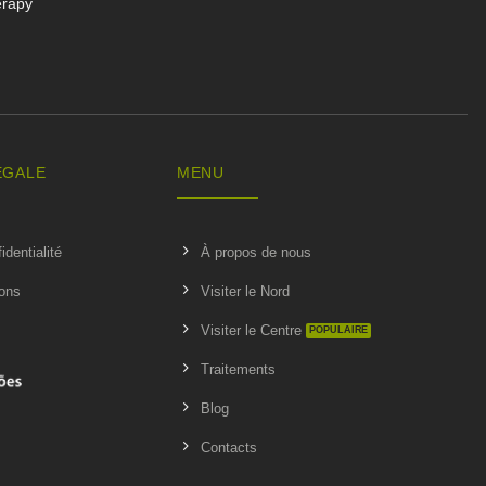
erapy
ÉGALE
MENU
identialité
À propos de nous
ions
Visiter le Nord
Visiter le Centre
Traitements
Blog
Contacts