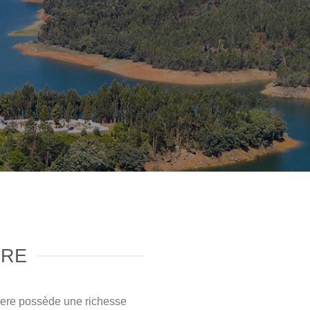
URE
êzere possède une richesse