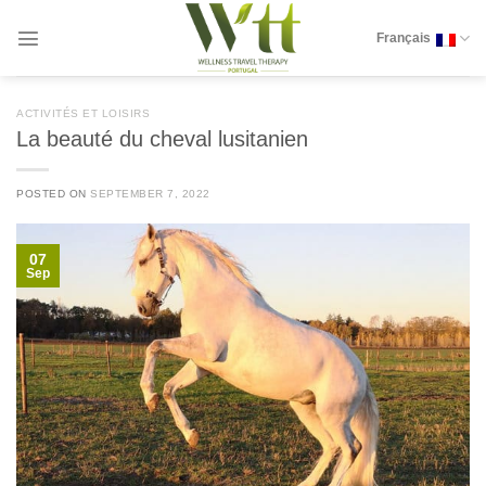
Skip
to
Français
content
ACTIVITÉS ET LOISIRS
La beauté du cheval lusitanien
POSTED ON
SEPTEMBER 7, 2022
07
Sep