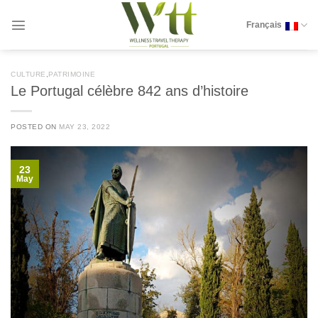
Skip
to
Français
content
CULTURE
,
PATRIMOINE
Le Portugal célèbre 842 ans d’histoire
POSTED ON
MAY 23, 2022
23
May