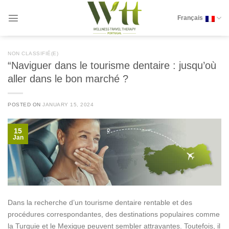
Skip
to
Français
content
NON CLASSIFIÉ(E)
“Naviguer dans le tourisme dentaire : jusqu’où
aller dans le bon marché ?
POSTED ON
JANUARY 15, 2024
15
Jan
Dans la recherche d’un tourisme dentaire rentable et des
procédures correspondantes, des destinations populaires comme
la Turquie et le Mexique peuvent sembler attrayantes. Toutefois, il