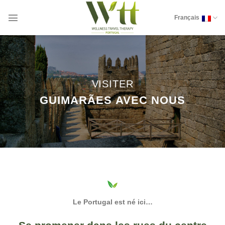
Skip
to
Français
content
VISITER
GUIMARÃES AVEC NOUS
Le Portugal est né ici…