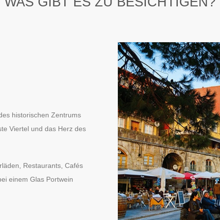
WAS GIBT ES ZU BESICHTIGEN?
des historischen Zentrums
ste Viertel und das Herz des
rläden, Restaurants, Cafés
bei einem Glas Portwein