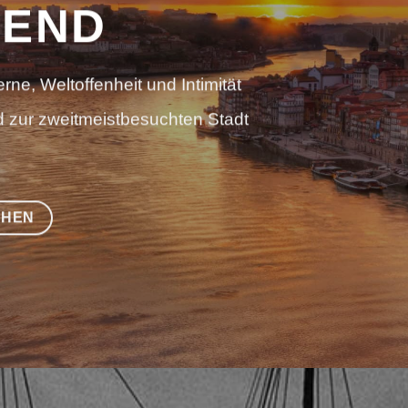
REND
ne, Weltoffenheit und Intimität
d zur zweitmeistbesuchten Stadt
CHEN