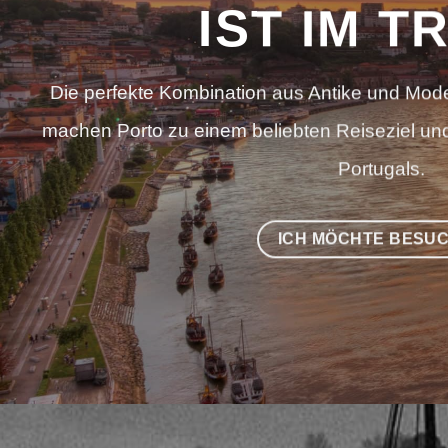
IST IM T
Die perfekte Kombination aus Antike und Moder
machen Porto zu einem beliebten Reiseziel un
Portugals.
ICH MÖCHTE BESU