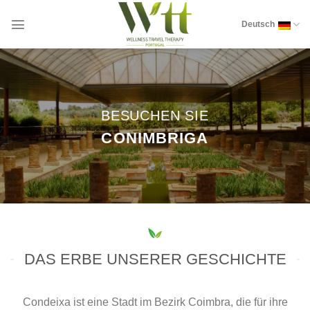
Zum
Inhalt
Deutsch
springen
BESUCHEN SIE
CONIMBRIGA
DAS ERBE UNSERER GESCHICHTE
Condeixa ist eine Stadt im Bezirk Coimbra, die für ihre