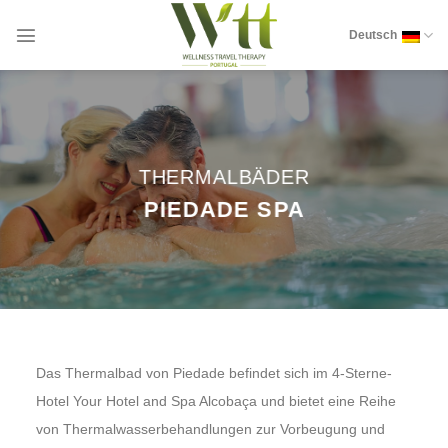
Zum
Inhalt
Deutsch
springen
THERMALBÄDER
PIEDADE SPA
Das Thermalbad von Piedade befindet sich im 4-Sterne-
Hotel Your Hotel and Spa Alcobaça und bietet eine Reihe
von Thermalwasserbehandlungen zur Vorbeugung und