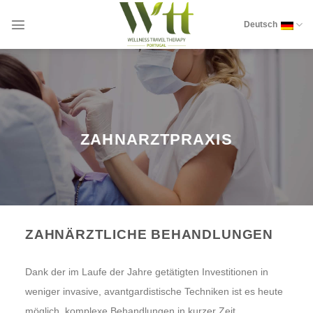
Zum
Inhalt
Deutsch
springen
ZAHNARZTPRAXIS
ZAHNÄRZTLICHE BEHANDLUNGEN
Dank der im Laufe der Jahre getätigten Investitionen in
weniger invasive, avantgardistische Techniken ist es heute
möglich, komplexe Behandlungen in kurzer Zeit