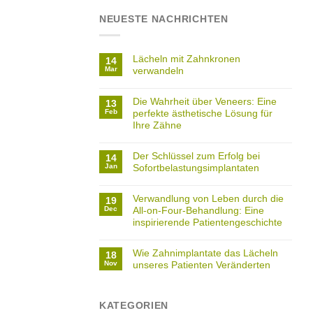
NEUESTE NACHRICHTEN
Lächeln mit Zahnkronen
14
Mar
verwandeln
Die Wahrheit über Veneers: Eine
13
Feb
perfekte ästhetische Lösung für
Ihre Zähne
Der Schlüssel zum Erfolg bei
14
Jan
Sofortbelastungsimplantaten
Verwandlung von Leben durch die
19
Dec
All-on-Four-Behandlung: Eine
inspirierende Patientengeschichte
Wie Zahnimplantate das Lächeln
18
Nov
unseres Patienten Veränderten
KATEGORIEN