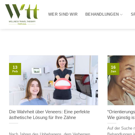
Zum
Inhalt
WER SIND WIR
BEHANDLUNGEN
S
springen
13
16
Feb
Jan
Die Wahrheit über Veneers: Eine perfekte
“Orientierungs
ästhetische Lösung für Ihre Zähne
Wie günstig ist
Auf der Suche 
Nach Jahren des Unbehagens, dem Verbergen
Behandlungen i