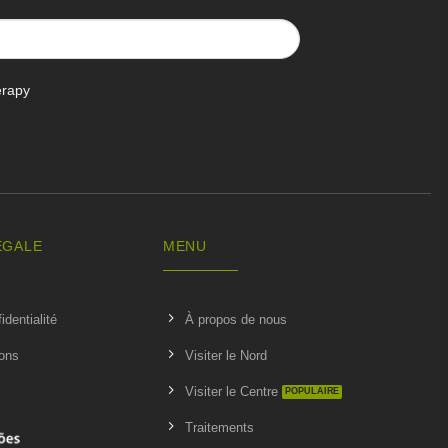
erapy
ÉGALE
MENU
identialité
À propos de nous
ions
Visiter le Nord
Visiter le Centre
Traitements