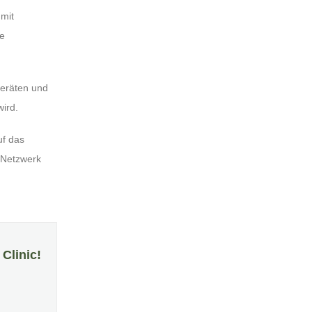
 mit
he
Geräten und
ird.
uf das
 Netzwerk
Clinic!