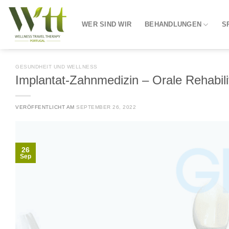
Zum
Inhalt
WER SIND WIR
BEHANDLUNGEN
S
springen
GESUNDHEIT UND WELLNESS
Implantat-Zahnmedizin – Orale Rehabili
VERÖFFENTLICHT AM
SEPTEMBER 26, 2022
26
Sep