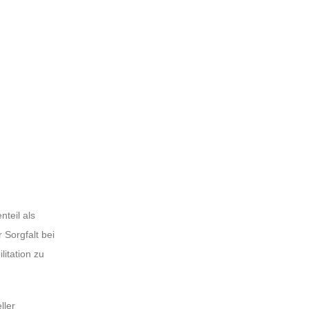
teil als
 Sorgfalt bei
itation zu
ller