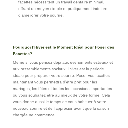
facettes nécessitent un travail dentaire minimal,
offrant un moyen simple et pratiquement indolore
d’améliorer votre sourire.
Pourquoi
l’Hiver
est
le Moment
Idéal
pour
Poser des
Facettes
?
Même si
vous
pensez
déjà
aux
événements
estivaux
et
aux
rassemblements
sociaux
,
l’hiver
est
la
période
idéale
pour
préparer
votre
sourire
. Poser
vos
facettes
maintenant
vous
permettra
d’être
prêt
pour
les
mariages
,
les
fêtes
et
toutes
les
occasions
importantes
où
vous
souhaitez
être
au mieux de
votre
forme. Cela
vous
donne
aussi
le
temps
de
vous
habituer
à
votre
nouveau
sourire
et de
l’apprécier
avant
que
la
saison
chargée
ne
commence
.