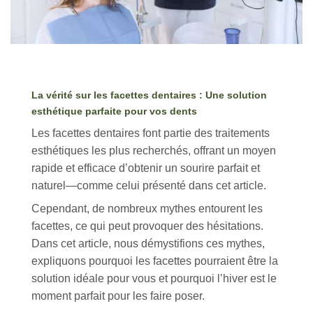
La
vérité
sur
les
facettes
dentaires
:
Une
solution
esthétique
parfaite
pour
vos
dents
Les
facettes
dentaires
font
partie
des
traitements
esthétiques
les
plus
recherchés
,
offrant
un
moyen
rapide et
efficace
d’obtenir
un
sourire
parfait
et
naturel
—comme
celui
présenté
dans
cet
article
.
Cependant
, de
nombreux
mythes
entourent
les
facettes
,
ce
qui
peut
provoquer
des
hésitations
.
Dans
cet
article
,
nous
démystifions
ces
mythes
,
expliquons
pourquoi
les
facettes
pourraient
être
la
solution
idéale
pour
vous
et
pourquoi
l’hiver
est
le
moment
parfait
pour
les
faire
poser
.