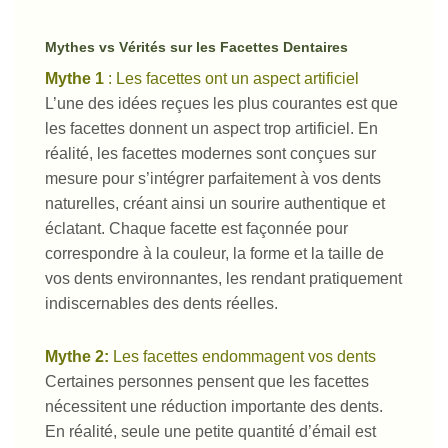
Mythes
vs
Vérités
sur
les
Facettes
Dentaires
Mythe
1
:
Les
facettes
ont
un
aspect
artificiel
L’une des
idées
reçues
les
plus courantes
est
que
les
facettes
donnent
un
aspect
trop
artificiel
. En
réalité
,
les
facettes
modernes
sont
conçues
sur
mesure
pour
s’intégrer
parfaitement
à
vos
dents
naturelles
,
créant
ainsi
un
sourire
authentique
et
éclatant
.
Chaque
facette
est
façonnée
pour
correspondre
à la
couleur
, la forme et la
taille
de
vos
dents
environnantes
,
les
rendant
pratiquement
indiscernables
des
dents
réelles
.
Mythe
2:
Les
facettes
endommagent
vos
dents
Certaines
personnes
pensent
que
les
facettes
nécessitent
une
réduction
importante
des
dents
.
En
réalité
,
seule
une
petite
quantité
d’émail
est