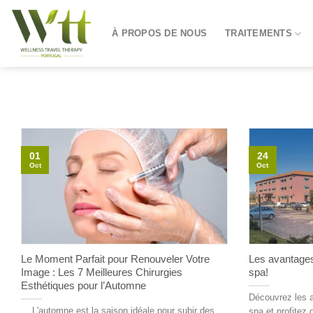
Skip
to
À PROPOS DE NOUS
TRAITEMENTS
content
01
24
Oct
Oct
Le Moment Parfait pour Renouveler Votre
Les avantages
Image : Les 7 Meilleures Chirurgies
spa!
Esthétiques pour l’Automne
Découvrez les a
... L'automne est la saison idéale pour subir des
spa et profitez d