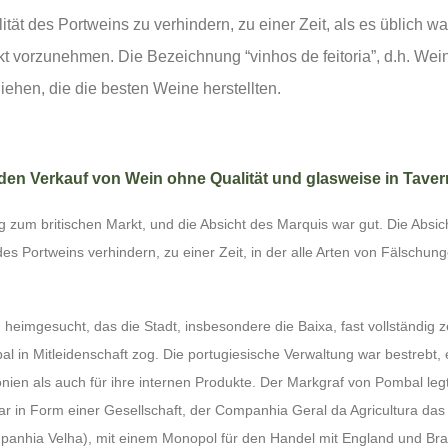
tät des Portweins zu verhindern, zu einer Zeit, als es üblich war
 vorzunehmen. Die Bezeichnung “vinhos de feitoria”, d.h. Wein
ehen, die die besten Weine herstellten.
den Verkauf von Wein ohne Qualität und glasweise in Tav
zum britischen Markt, und die Absicht des Marquis war gut. Die Absic
des Portweins verhindern, zu einer Zeit, in der alle Arten von Fälschun
imgesucht, das die Stadt, insbesondere die Baixa, fast vollständig z
l in Mitleidenschaft zog. Die portugiesische Verwaltung war bestrebt, 
nien als auch für ihre internen Produkte. Der Markgraf von Pombal legt
war in Form einer Gesellschaft, der Companhia Geral da Agricultura das
anhia Velha), mit einem Monopol für den Handel mit England und Bras