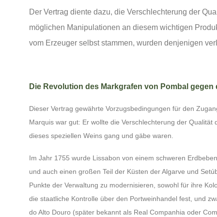
Der Vertrag diente dazu, die Verschlechterung der Quali
möglichen Manipulationen an diesem wichtigen Produkt
vom Erzeuger selbst stammen, wurden denjenigen verli
Die Revolution des Markgrafen von Pombal gegen 
Dieser Vertrag gewährte Vorzugsbedingungen für den Zugang 
Marquis war gut: Er wollte die Verschlechterung der Qualität 
dieses speziellen Weins gang und gäbe waren.
Im Jahr 1755 wurde Lissabon von einem schweren Erdbeben he
und auch einen großen Teil der Küsten der Algarve und Setúba
Punkte der Verwaltung zu modernisieren, sowohl für ihre Kolo
die staatliche Kontrolle über den Portweinhandel fest, und z
do Alto Douro (später bekannt als Real Companhia oder Comp