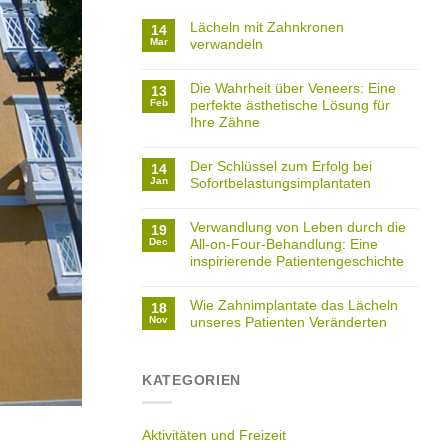
Lächeln mit Zahnkronen
14
Mar
verwandeln
Die Wahrheit über Veneers: Eine
13
Feb
perfekte ästhetische Lösung für
Ihre Zähne
Der Schlüssel zum Erfolg bei
14
Jan
Sofortbelastungsimplantaten
Verwandlung von Leben durch die
19
Dec
All-on-Four-Behandlung: Eine
inspirierende Patientengeschichte
Wie Zahnimplantate das Lächeln
18
Nov
unseres Patienten Veränderten
KATEGORIEN
Aktivitäten und Freizeit