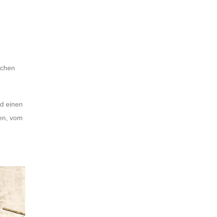
ichen
nd einen
ten, vom