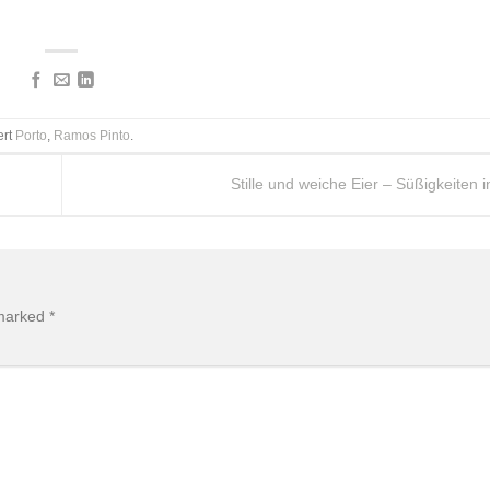
ert
Porto
,
Ramos Pinto
.
Stille und weiche Eier – Süßigkeiten 
 marked
*