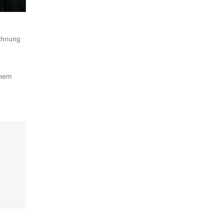
ichnung
inem