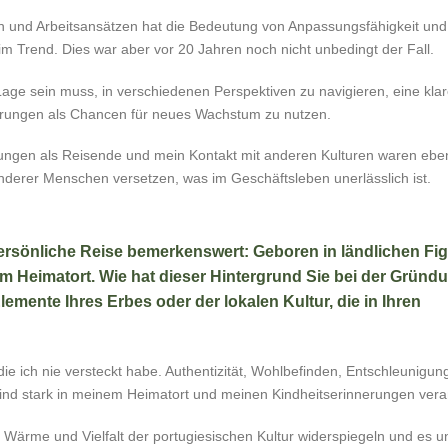
n und Arbeitsansätzen hat die Bedeutung von Anpassungsfähigkeit und
 Trend. Dies war aber vor 20 Jahren noch nicht unbedingt der Fall.
Lage sein muss, in verschiedenen Perspektiven zu navigieren, eine klar
erungen als Chancen für neues Wachstum zu nutzen.
ungen als Reisende und mein Kontakt mit anderen Kulturen waren eben
nderer Menschen versetzen, was im Geschäftsleben unerlässlich ist.
persönliche Reise bemerkenswert: Geboren in ländlichen Fi
em Heimatort. Wie hat dieser Hintergrund Sie bei der Gründ
emente Ihres Erbes oder der lokalen Kultur, die in Ihren
die ich nie versteckt habe. Authentizität, Wohlbefinden, Entschleunigun
sind stark in meinem Heimatort und meinen Kindheitserinnerungen vera
 Wärme und Vielfalt der portugiesischen Kultur widerspiegeln und es 