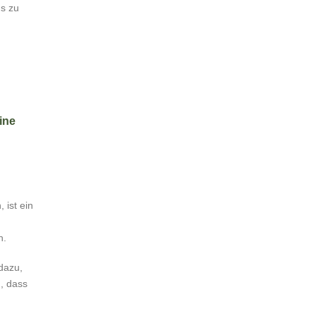
ns zu
ine
 ist ein
n.
dazu,
n, dass