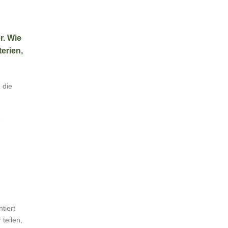
r. Wie
erien,
 die
e
tiert
 teilen,