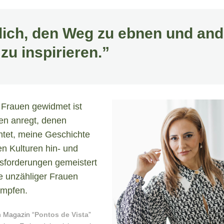
tlich, den Weg zu ebnen und an
zu inspirieren.”
 Frauen gewidmet ist
en anregt, denen
htet, meine Geschichte
en Kulturen hin- und
usforderungen gemeistert
e unzähliger Frauen
ämpfen.
m Magazin “
Pontos de Vista
”