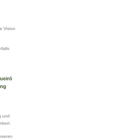
e Vision
falls
gueiró
ung
g und
nkert.
unseren