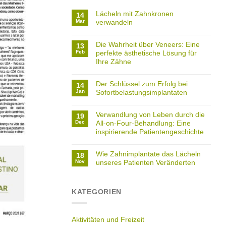
Lächeln mit Zahnkronen
14
Mar
verwandeln
Die Wahrheit über Veneers: Eine
13
Feb
perfekte ästhetische Lösung für
Ihre Zähne
Der Schlüssel zum Erfolg bei
14
Jan
Sofortbelastungsimplantaten
Verwandlung von Leben durch die
19
Dec
All-on-Four-Behandlung: Eine
inspirierende Patientengeschichte
Wie Zahnimplantate das Lächeln
18
Nov
unseres Patienten Veränderten
KATEGORIEN
Aktivitäten und Freizeit