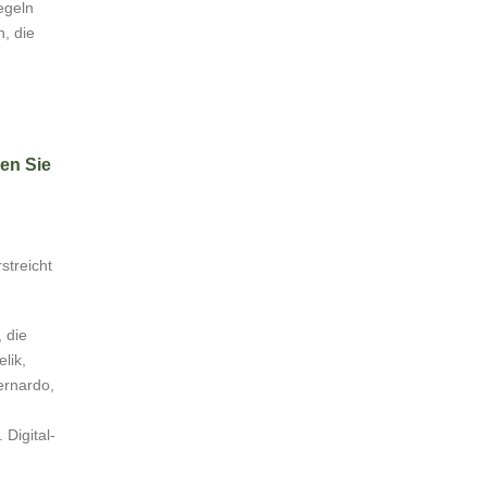
egeln
, die
en Sie
streicht
 die
lik,
ernardo,
Digital-