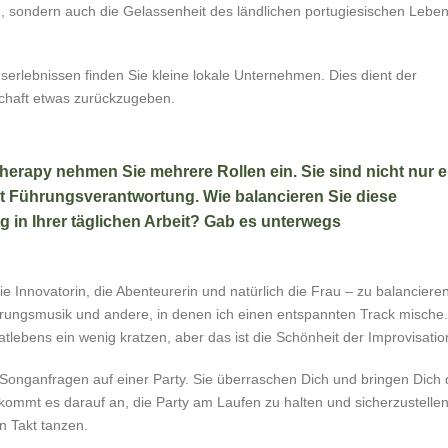
n, sondern auch die Gelassenheit des ländlichen portugiesischen Lebe
erlebnissen finden Sie kleine lokale Unternehmen. Dies dient der
nschaft etwas zurückzugeben.
Therapy nehmen Sie mehrere Rollen ein. Sie sind nicht nur e
t Führungsverantwortung. Wie balancieren Sie diese
g in Ihrer täglichen Arbeit? Gab es unterwegs
e Innovatorin, die Abenteurerin und natürlich die Frau – zu balancieren,
Führungsmusik und andere, in denen ich einen entspannten Track mische.
tlebens ein wenig kratzen, aber das ist die Schönheit der Improvisatio
e Songanfragen auf einer Party. Sie überraschen Dich und bringen Dich 
e kommt es darauf an, die Party am Laufen zu halten und sicherzustelle
n Takt tanzen.