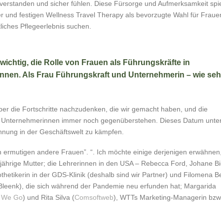
verstanden und sicher fühlen. Diese Fürsorge und Aufmerksamkeit spi
r und festigen Wellness Travel Therapy als bevorzugte Wahl für Frauen
liches Pflegeerlebnis suchen.
 wichtig, die Rolle von Frauen als Führungskräfte in
nnen. Als Frau Führungskraft und Unternehmerin – wie seh
über die Fortschritte nachzudenken, die wir gemacht haben, und die
d Unternehmerinnen immer noch gegenüberstehen. Dieses Datum unter
ennung in der Geschäftswelt zu kämpfen.
en ermutigen andere Frauen”. “. Ich möchte einige derjenigen erwähnen,
jährige Mutter; die Lehrerinnen in den USA – Rebecca Ford, Johane Bie
hetikerin in der GDS-Klinik (deshalb sind wir Partner) und Filomena B
(Bleenk), die sich während der Pandemie neu erfunden hat; Margarida
 We Go
) und Rita Silva (
Comsoftweb
), WTTs Marketing-Managerin bzw. 