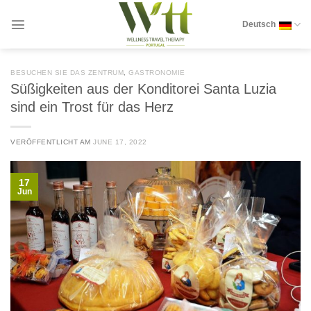
Zum
Inhalt
Deutsch
springen
BESUCHEN SIE DAS ZENTRUM
,
GASTRONOMIE
Süßigkeiten aus der Konditorei Santa Luzia
sind ein Trost für das Herz
VERÖFFENTLICHT AM
JUNE 17, 2022
17
Jun