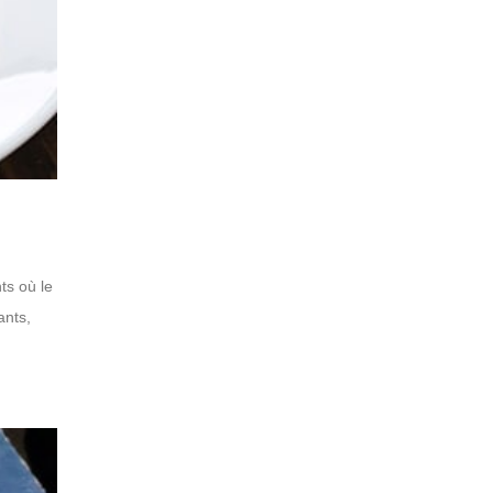
ts où le
ants,