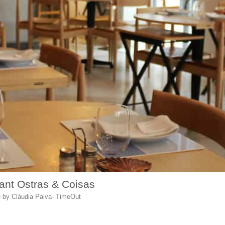
ant Ostras & Coisas
 by Cláudia Paiva- TimeOut