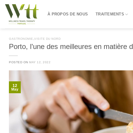
Skip
to
À PROPOS DE NOUS
TRAITEMENTS
content
GASTRONOMIE
,
VISITE DU NORD
Porto, l’une des meilleures en matière 
POSTED ON
MAY 12, 2022
12
May