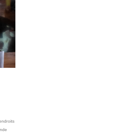
endroits
ande