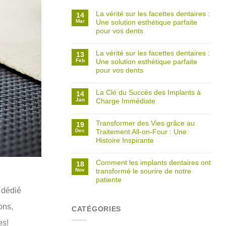
La vérité sur les facettes dentaires :
14
Mar
Une solution esthétique parfaite
pour vos dents
La vérité sur les facettes dentaires :
13
Feb
Une solution esthétique parfaite
pour vos dents
La Clé du Succès des Implants à
14
Jan
Charge Immédiate
Transformer des Vies grâce au
19
Dec
Traitement All-on-Four : Une
Histoire Inspirante
Comment les implants dentaires ont
18
Nov
transformé le sourire de notre
patiente
 dédié
ons,
CATÉGORIES
es!